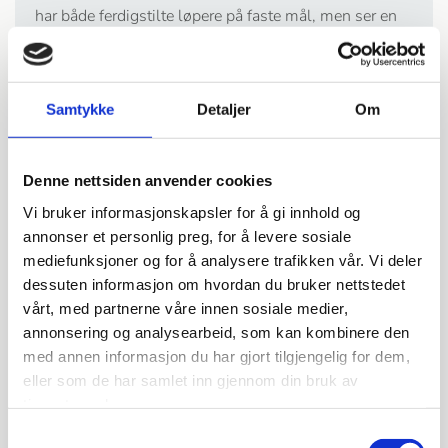
har både ferdigstilte løpere på faste mål, men ser en
økende trend på salg av spesialtilpassede løpere. Her
velger du selv materialer, størrelse og kantingen hos
oss.
Samtykke
Detaljer
Om
Denne nettsiden anvender cookies
Vi bruker informasjonskapsler for å gi innhold og
annonser et personlig preg, for å levere sosiale
mediefunksjoner og for å analysere trafikken vår. Vi deler
dessuten informasjon om hvordan du bruker nettstedet
vårt, med partnerne våre innen sosiale medier,
annonsering og analysearbeid, som kan kombinere den
med annen informasjon du har gjort tilgjengelig for dem,
eller som de har samlet inn gjennom din bruk av
tjenestene deres.
Samtykkevalg