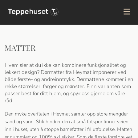
MATTER
Hvem sier at du ikke kan kombinere funksjonalitet og
lekkert design? Dørmatter fra Heymat imponerer ved
både første- og andreinntrykk. Dørmattene kommer i en
rekke størrelser, farger og mønster. Finn varianten som
passer best for ditt hjem, og spør oss gjerne om våre
råd.
Den myke overflaten i Heymat samler opp store mengder
sand og vann. Slik hindrer den at små fotspor finner veien
inn i huset, uten å stoppe barneføtter i fri utfoldelse. Matten
er gummiert og 100% sklisikker. Som de fleste foreldre vet,